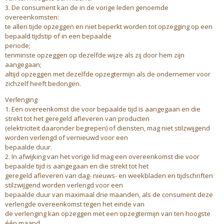
3. De consument kan de in de vorige leden genoemde
overeenkomsten:
te allen tijde opzeggen en niet beperkt worden tot opzegging op een
bepaald tijdstip of in een bepaalde
periode;
tenminste opzeggen op dezelfde wijze als zij door hem zijn
aangegaan;
altijd opzeggen met dezelfde opzegtermijn als de ondernemer voor
zichzelf heeft bedongen.
Verlenging
1. Een overeenkomst die voor bepaalde tijd is aangegaan en die
strekt tot het geregeld afleveren van producten
(elektriciteit daaronder begrepen) of diensten, mag niet stilzwijgend
worden verlengd of vernieuwd voor een
bepaalde duur.
2. In afwijking van het vorige lid mag een overeenkomst die voor
bepaalde tijd is aangegaan en die strekt tot het
geregeld afleveren van dag- nieuws- en weekbladen en tijdschriften
stilzwijgend worden verlengd voor een
bepaalde duur van maximaal drie maanden, als de consument deze
verlengde overeenkomst tegen het einde van
de verlenging kan opzeggen met een opzegtermijn van ten hoogste
één maand.