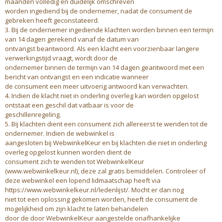
maanden volledig en duidelijk omschreven
worden ingediend bij de ondernemer, nadat de consument de
gebreken heeft geconstateerd.
3. Bij de ondernemer ingediende klachten worden binnen een termijn
van 14 dagen gerekend vanaf de datum van
ontvangst beantwoord. Als een klacht een voorzienbaar langere
verwerkingstijd vraagt, wordt door de
ondernemer binnen de termijn van 14 dagen geantwoord met een
bericht van ontvangst en een indicatie wanneer
de consument een meer uitvoerig antwoord kan verwachten.
4. Indien de klacht niet in onderling overleg kan worden opgelost
ontstaat een geschil dat vatbaar is voor de
geschillenregeling.
5. Bij klachten dient een consument zich allereerst te wenden tot de
ondernemer. Indien de webwinkel is
aangesloten bij WebwinkelKeur en bij klachten die niet in onderling
overleg opgelost kunnen worden dient de
consument zich te wenden tot WebwinkelKeur
(www.webwinkelkeur.nl), deze zal gratis bemiddelen. Controleer of
deze webwinkel een lopend lidmaatschap heeft via
https://www.webwinkelkeur.nl/ledenlijst/. Mocht er dan nog
niet tot een oplossing gekomen worden, heeft de consument de
mogelijkheid om zijn klacht te laten behandelen
door de door WebwinkelKeur aangestelde onafhankelijke