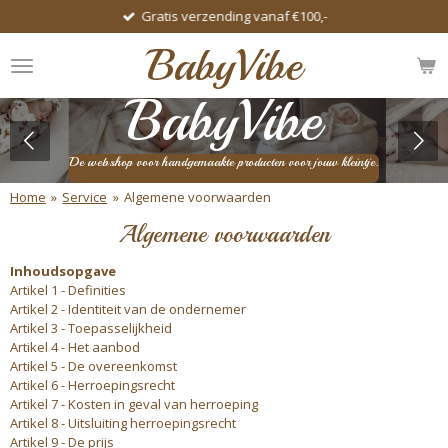
Gratis verzending vanaf €100,-
Ga
direct
BabyVibe
naar
de
BabyVibe
hoofdinhoud
De webshop voor handgemaakte producten voor jouw kleintje.
Home
»
Service
»
Algemene voorwaarden
Algemene voorwaarden
Inhoudsopgave
Artikel 1 - Definities
Artikel 2 - Identiteit van de ondernemer
Artikel 3 - Toepasselijkheid
Artikel 4 - Het aanbod
Artikel 5 - De overeenkomst
Artikel 6 - Herroepingsrecht
Artikel 7 - Kosten in geval van herroeping
Artikel 8 - Uitsluiting herroepingsrecht
Artikel 9 - De prijs