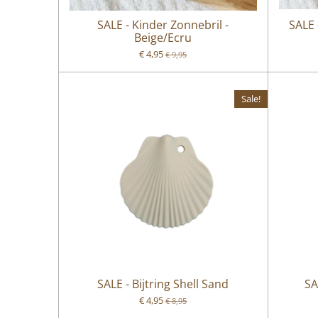
SALE - Kinder Zonnebril -
SALE 
Beige/Ecru
€ 4,95
€ 9,95
Sale!
SALE - Bijtring Shell Sand
SA
€ 4,95
€ 8,95