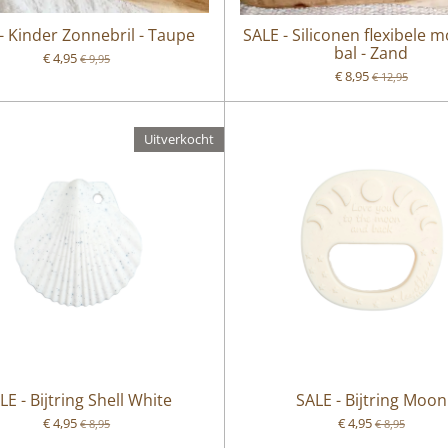
- Kinder Zonnebril - Taupe
SALE - Siliconen flexibele 
bal - Zand
€ 4,95
€ 9,95
€ 8,95
€ 12,95
Uitverkocht
LE - Bijtring Shell White
SALE - Bijtring Moon
€ 4,95
€ 4,95
€ 8,95
€ 8,95