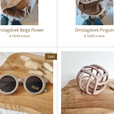
slagdoek Beige Flower
Omslagdoek Pinguï
€ 19,95
€ 19,95
€ 34,95
€ 34,95
Sale!