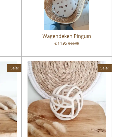
n
Wagendeken Pinguïn
€ 14,95
€ 29,95
Sale!
Sale!