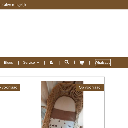
betalen mogelijk
Blogs
Service
Whatsapp
 voorraad
Op voorraad.