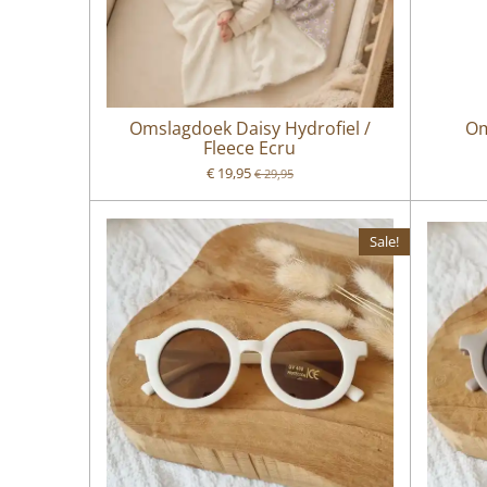
Omslagdoek Daisy Hydrofiel /
Om
Fleece Ecru
€ 19,95
€ 29,95
Sale!