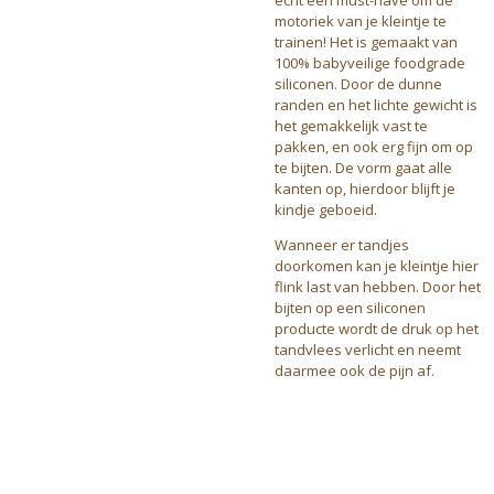
echt een must-have om de
motoriek van je kleintje te
trainen! Het is gemaakt van
100% babyveilige foodgrade
siliconen. Door de dunne
randen en het lichte gewicht is
het gemakkelijk vast te
pakken, en ook erg fijn om op
te bijten. De vorm gaat alle
kanten op, hierdoor blijft je
kindje geboeid.
Wanneer er tandjes
doorkomen kan je kleintje hier
flink last van hebben. Door het
bijten op een siliconen
producte wordt de druk op het
tandvlees verlicht en neemt
daarmee ook de pijn af.