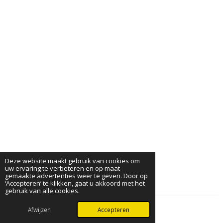
Deze website maakt gebruik van cookies om
uw ervaring te verbeteren en op maat
gemaakte advertenties weer te geven. Door op
‘Accepteren’ te klikken, gaat u akkoord met het
gebruik van alle cookies.
Afwijzen
Accepteren
© 2024 - 2026 BabyVibe