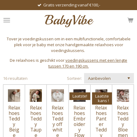
Gratis verzending vanaf €100,-
Ga
direct
BabyVibe
naar
de
hoofdinhoud
Tover je voedingskussen om in een multifunctionele, comfortabele
plek voor je baby met onze handgemaakte relaxhoes voor
voedingskussens.
De relaxhoes is geschikt voor
voedingskussens met een lengte
tussen 170 en 190 cm.
16 resultaten
Sorteer:
Laatste!
Laatste
kans !
Relax
Relax
Relax
Relax
Relax
Relax
hoes
hoes
hoes
hoes
hoes
hoes
Tedd
Tedd
Tedd
Embr
Pant
Tedd
y
y
y off
oider
er
y
Beig
Taup
whit
y
Tedd
Bloe
e
e
e
Flow
y
men