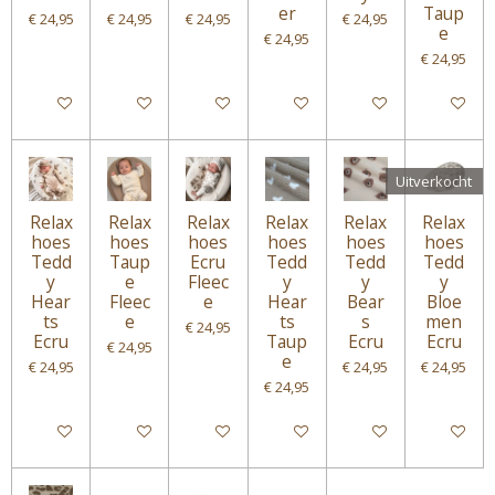
er
Taup
€ 24,95
€ 24,95
€ 24,95
€ 24,95
e
€ 24,95
€ 24,95
In winkelwagen
In winkelwagen
In winkelwagen
Houd mij op de hoogte
Houd mij op de hoogt
In winke
Uitverkocht
Relax
Relax
Relax
Relax
Relax
Relax
hoes
hoes
hoes
hoes
hoes
hoes
Tedd
Taup
Ecru
Tedd
Tedd
Tedd
y
e
Fleec
y
y
y
Hear
Fleec
e
Hear
Bear
Bloe
ts
e
ts
s
men
€ 24,95
Ecru
Taup
Ecru
Ecru
€ 24,95
e
€ 24,95
€ 24,95
€ 24,95
€ 24,95
In winkelwagen
In winkelwagen
In winkelwagen
In winkelwagen
In winkelwagen
Houd mij 