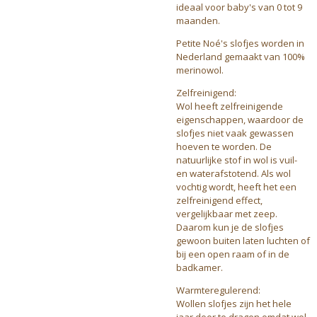
ideaal voor baby's van 0 tot 9
maanden.
Petite Noé's slofjes worden in
Nederland gemaakt van 100%
merinowol.
Zelfreinigend:
Wol heeft zelfreinigende
eigenschappen, waardoor de
slofjes niet vaak gewassen
hoeven te worden. De
natuurlijke stof in wol is vuil-
en waterafstotend. Als wol
vochtig wordt, heeft het een
zelfreinigend effect,
vergelijkbaar met zeep.
Daarom kun je de slofjes
gewoon buiten laten luchten of
bij een open raam of in de
badkamer.
Warmteregulerend:
Wollen slofjes zijn het hele
jaar door te dragen omdat wol