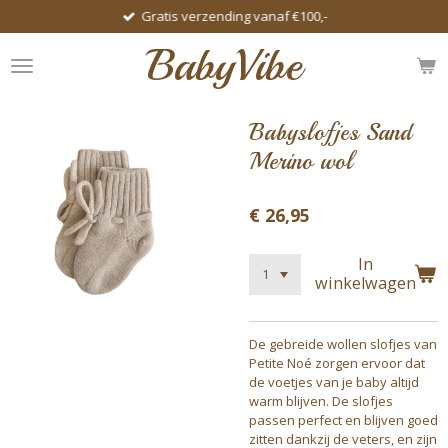
Gratis verzending vanaf €100,-
Ga
direct
BabyVibe
naar
de
hoofdinhoud
Babyslofjes Sand
Merino wol
€ 26,95
In
winkelwagen
De gebreide wollen slofjes van
Petite Noé zorgen ervoor dat
de voetjes van je baby altijd
warm blijven. De slofjes
passen perfect en blijven goed
zitten dankzij de veters, en zijn