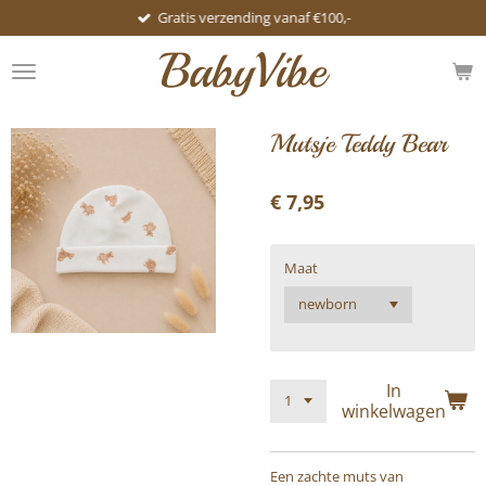
Gratis verzending vanaf €100,-
Ga
direct
BabyVibe
naar
de
hoofdinhoud
Mutsje Teddy Bear
€ 7,95
Maat
In
winkelwagen
Een zachte muts van