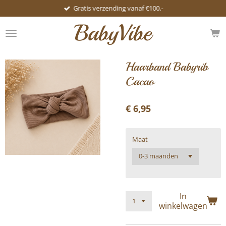
Gratis verzending vanaf €100,-
Ga
direct
BabyVibe
naar
de
hoofdinhoud
Haarband Babyrib
Cacao
€ 6,95
Maat
In
winkelwagen