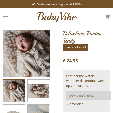
Gratis verzending vanaf €100,-
Ga
direct
BabyVibe
naar
de
hoofdinhoud
Relaxhoes Panter
Teddy
Laatste kans !
€ 24,95
Laat het me weten
wanneer dit product weer
op voorraad is.
Verzenden