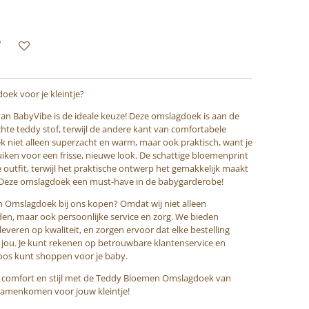
oek voor je kleintje?
 BabyVibe is de ideale keuze! Deze omslagdoek is aan de
hte teddy stof, terwijl de andere kant van comfortabele
ek niet alleen superzacht en warm, maar ook praktisch, want je
ken voor een frisse, nieuwe look. De schattige bloemenprint
e outfit, terwijl het praktische ontwerp het gemakkelijk maakt
en. Deze omslagdoek een must-have in de babygarderobe!
Omslagdoek bij ons kopen? Omdat wij niet alleen
n, maar ook persoonlijke service en zorg. We bieden
leveren op kwaliteit, en zorgen ervoor dat elke bestelling
 jou. Je kunt rekenen op betrouwbare klantenservice en
eloos kunt shoppen voor je baby.
iem comfort en stijl met de Teddy Bloemen Omslagdoek van
 samenkomen voor jouw kleintje!