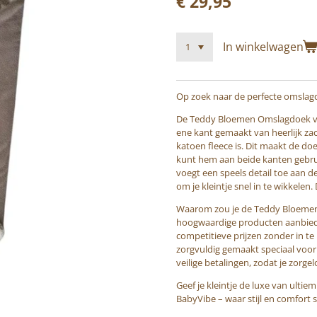
€ 29,95
In winkelwagen
Op zoek naar de perfecte omslagd
De Teddy Bloemen Omslagdoek van
ene kant gemaakt van heerlijk zac
katoen fleece is. Dit maakt de do
kunt hem aan beide kanten gebrui
voegt een speels detail toe aan d
om je kleintje snel in te wikkel
Waarom zou je de Teddy Bloemen 
hoogwaardige producten aanbiede
competitieve prijzen zonder in te 
zorgvuldig gemaakt speciaal voor
veilige betalingen, zodat je zorg
Geef je kleintje de luxe van ult
BabyVibe – waar stijl en comfort