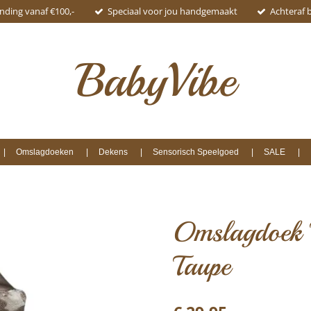
ending vanaf €100,-
Speciaal voor jou handgemaakt
Achteraf 
BabyVibe
Omslagdoeken
Dekens
Sensorisch Speelgoed
SALE
Omslagdoek 
Taupe