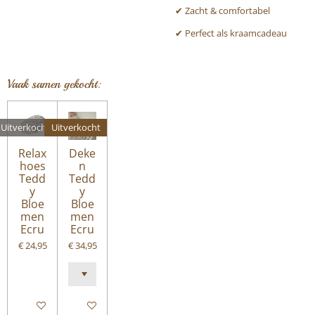
✔ Zacht & comfortabel
✔ Perfect als kraamcadeau
Vaak samen gekocht:
Uitverkocht
Uitverkocht
Relax
Deke
hoes
n
Tedd
Tedd
y
y
Bloe
Bloe
men
men
Ecru
Ecru
€ 24,95
€ 34,95
Houd mij op de hoogte
Houd mij op de hoogte