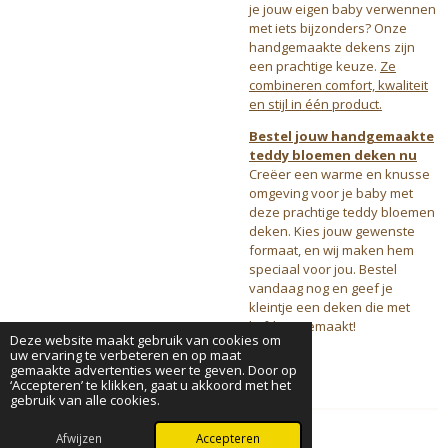
je jouw eigen baby verwennen
met iets bijzonders? Onze
handgemaakte dekens zijn
een prachtige keuze.
Ze
combineren comfort, kwaliteit
en stijl in één product.
Bestel jouw handgemaakte
teddy bloemen deken nu
Creëer een warme en knusse
omgeving voor je baby met
deze prachtige teddy bloemen
deken. Kies jouw gewenste
formaat, en wij maken hem
speciaal voor jou. Bestel
vandaag nog en geef je
kleintje een deken die met
liefde is gemaakt!
Deze website maakt gebruik van cookies om
uw ervaring te verbeteren en op maat
gemaakte advertenties weer te geven. Door op
‘Accepteren’ te klikken, gaat u akkoord met het
gebruik van alle cookies.
Afwijzen
Accepteren
© 2024 - 2026 BabyVibe