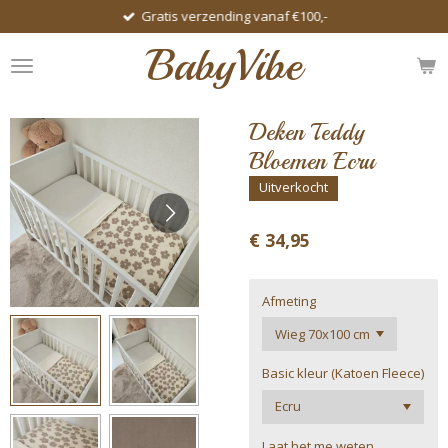
Gratis verzending vanaf €100,-
Ga
direct
BabyVibe
naar
de
hoofdinhoud
Deken Teddy
Bloemen Ecru
Uitverkocht
€ 34,95
Afmeting
Basic kleur (Katoen Fleece)
Laat het me weten