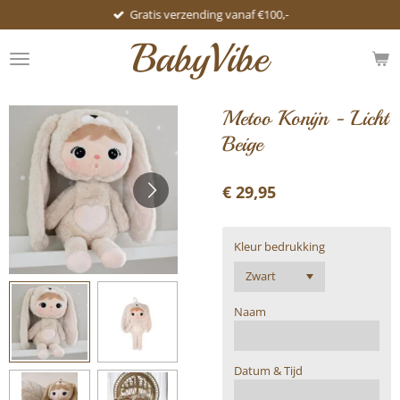
Gratis verzending vanaf €100,-
Ga
direct
BabyVibe
naar
de
hoofdinhoud
Metoo Konijn - Licht
Beige
€ 29,95
Kleur bedrukking
Naam
Datum & Tijd