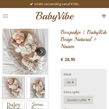
Gratis verzending vanaf €100,-
Ga
direct
BabyVibe
naar
de
hoofdinhoud
Boxpakje | BabyRib
Beige Natural +
Naam
€ 28,95
Maat
Extra optie