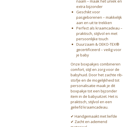
naam – maak het uniek en
extra bijzonder
Geschikt voor
pasgeborenen – makkelijk
aan en uit te trekken
Perfect als kraamcadeau –
praktisch, stijlvol en met
persoonlijke touch
Duurzaam & OEKO-TEX®
gecertificeerd – veilig voor
je baby
Onze boxpakjes combineren
comfort, stijl en zorg voor de
babyhuid. Door het zachte rib-
stofje en de mogelijkheid tot
personalisatie maak je dit
boxpakje tot een bijzonder
item in de babyuitzet. Het is
praktisch, stijlvol en een
geliefd kraamcadeau.
✔ Handgemaakt met liefde
✔ Zacht en ademend