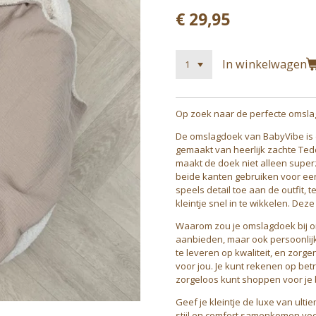
€ 29,95
In winkelwagen
Op zoek naar de perfecte omslag
De omslagdoek van BabyVibe is 
gemaakt van heerlijk zachte Tedd
maakt de doek niet alleen super
beide kanten gebruiken voor een
speels detail toe aan de outfit, 
kleintje snel in te wikkelen. D
Waarom zou je omslagdoek bij o
aanbieden, maar ook persoonlijk
te leveren op kwaliteit, en zorge
voor jou. Je kunt rekenen op bet
zorgeloos kunt shoppen voor je 
Geef je kleintje de luxe van ult
stijl en comfort samenkomen voor