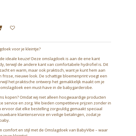
doek voor je kleintje?
de ideale keuze! Deze omslagdoek is aan de ene kant
y, terwijl de andere kant van comfortabele hydrofiel is. Dit
zacht en warm, maar ook praktisch, want je kunt hem aan
 frisse, nieuwe look. De schattige bloemenprint voegt een
terwijl het praktische ontwerp het gemakkelijk maakt om je
eze omslagdoek een must-have in de babygarderobe.
ns kopen? Omdat wij niet alleen hoogwaardige producten
e service en zorg. We bieden competitieve prijzen zonder in
n ervoor dat elke bestelling zorgvuldig gemaakt speciaal
rouwbare klantenservice en veilige betalingen, zodat je
baby.
iem comfort en stijl met de Omslagdoek van BabyVibe – waar
 jouw kleintje!