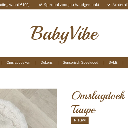
nding vanaf €100,-
Speciaal voor jou handgemaakt
Achteraf
BabyVibe
Omslagdoeken
Dekens
Sensorisch Speelgoed
SALE
Omslagdoek T
Taupe
Nieuw!