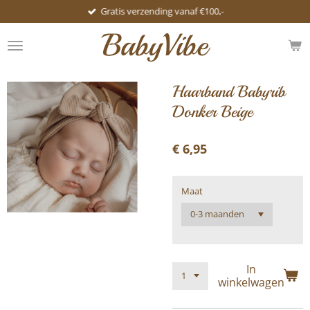
Gratis verzending vanaf €100,-
Ga
direct
BabyVibe
naar
de
hoofdinhoud
Haarband Babyrib
Donker Beige
€ 6,95
Maat
In
winkelwagen