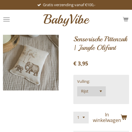
Gratis verzending vanaf €100,-
Ga
direct
BabyVibe
naar
de
hoofdinhoud
Sensorische Pittenzak
| Jungle Olifant
€ 3,95
Vulling:
In
winkelwagen