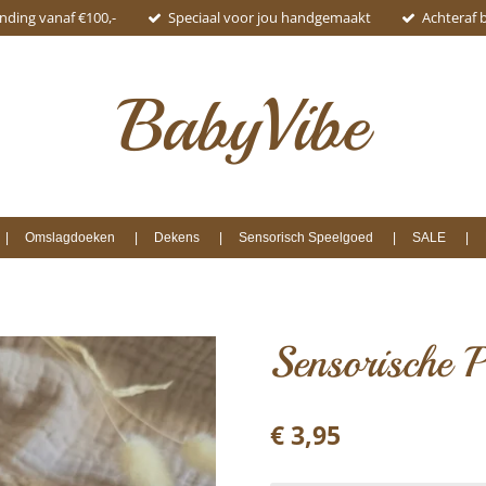
ending vanaf €100,-
Speciaal voor jou handgemaakt
Achteraf 
BabyVibe
Omslagdoeken
Dekens
Sensorisch Speelgoed
SALE
Sensorische P
€ 3,95