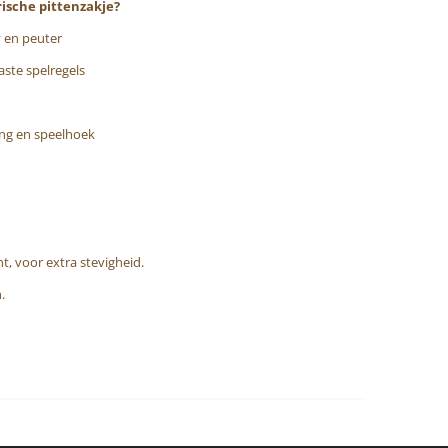
ische pittenzakje?
 en peuter
ste spelregels
ang en speelhoek
t, voor extra stevigheid.
n.