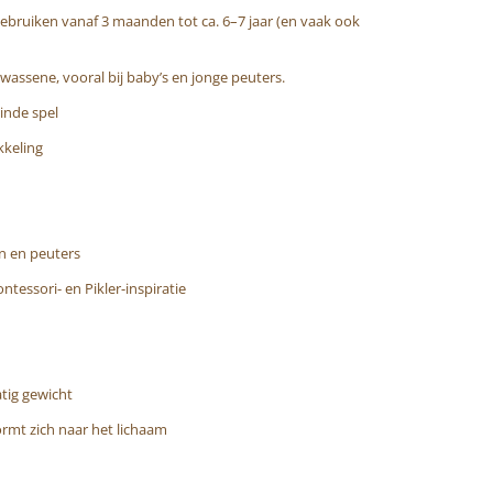
 gebruiken vanaf 3 maanden tot ca. 6–7 jaar (en vaak ook
lwassene, vooral bij baby’s en jonge peuters.
inde spel
kkeling
n en peuters
tessori- en Pikler-inspiratie
atig gewicht
vormt zich naar het lichaam