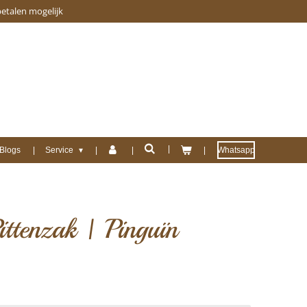
betalen mogelijk
Blogs
Service
Whatsapp
ittenzak | Pinguïn