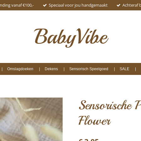
ending vanaf €100,-
Speciaal voor jou handgemaakt
Achteraf 
BabyVibe
Omslagdoeken
Dekens
Sensorisch Speelgoed
SALE
Sensorische P
Flower