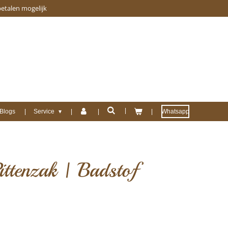
betalen mogelijk
Blogs
Service
Whatsapp
ittenzak | Badstof