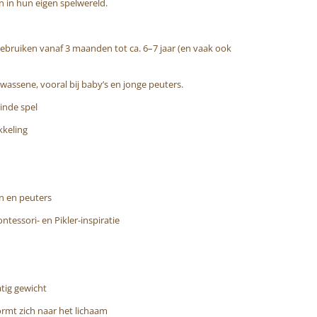
n in hun eigen spelwereld.
 gebruiken vanaf 3 maanden tot ca. 6–7 jaar (en vaak ook
lwassene, vooral bij baby’s en jonge peuters.
inde spel
kkeling
n en peuters
tessori- en Pikler-inspiratie
atig gewicht
vormt zich naar het lichaam