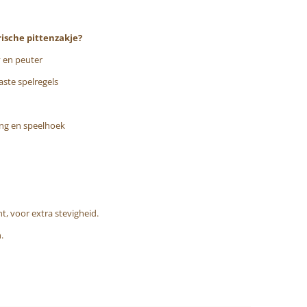
ische pittenzakje?
 en peuter
ste spelregels
ang en speelhoek
t, voor extra stevigheid.
n.