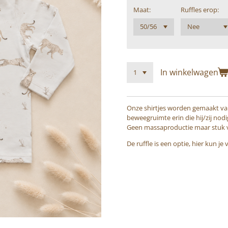
Maat:
Ruffles erop:
In winkelwagen
Onze shirtjes worden gemaakt van 
beweegruimte erin die hij/zij nod
Geen massaproductie maar stuk vo
De ruffle is een optie, hier kun j