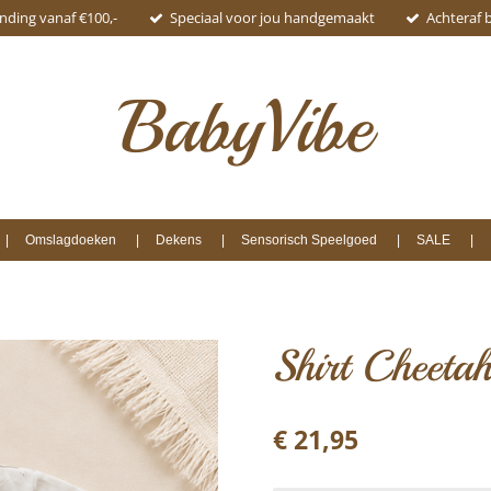
ending vanaf €100,-
Speciaal voor jou handgemaakt
Achteraf 
BabyVibe
Omslagdoeken
Dekens
Sensorisch Speelgoed
SALE
Shirt Cheetah
€ 21,95