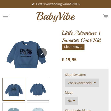
Gratis verzending vanaf €100,-
Ga
direct
BabyVibe
naar
de
hoofdinhoud
Little Adventure |
Sweater Cool Kid
Kleur keuze.
€ 19,95
Kleur Sweater:
Maat:
Kleur bedrukking: