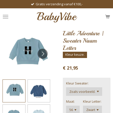
Gratis verzending vanaf €100,-
Ga
direct
BabyVibe
naar
de
hoofdinhoud
Little Adventure |
Sweater Naam
Letter
Kleur keuze.
€ 21,95
Kleur Sweater:
Maat:
Kleur Letter: