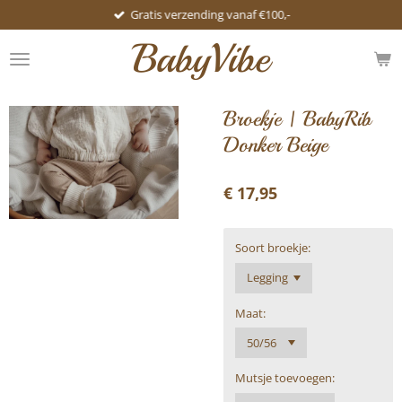
Gratis verzending vanaf €100,-
Ga
direct
BabyVibe
naar
de
hoofdinhoud
Broekje | BabyRib
Donker Beige
€ 17,95
Soort broekje:
Maat:
Mutsje toevoegen: