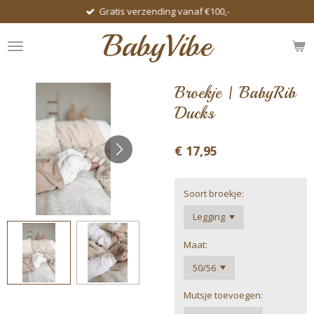
Gratis verzending vanaf €100,-
Ga
direct
BabyVibe
naar
de
hoofdinhoud
Broekje | BabyRib
Ducks
€ 17,95
Soort broekje:
Maat:
Mutsje toevoegen: