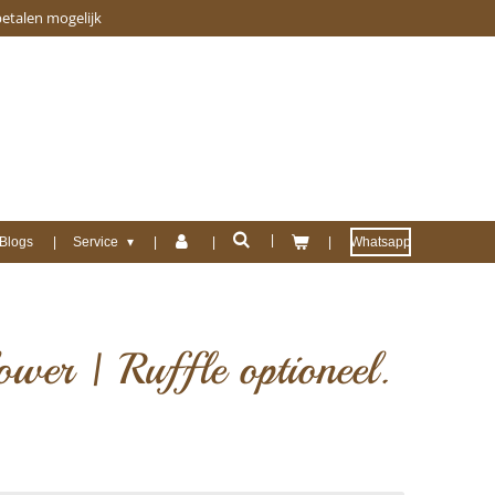
betalen mogelijk
Blogs
Service
Whatsapp
ower | Ruffle optioneel.