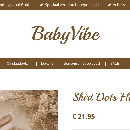
ending vanaf €100,-
Speciaal voor jou handgemaakt
Achteraf 
BabyVibe
Omslagdoeken
Dekens
Sensorisch Speelgoed
SALE
Shirt Dots Fl
€ 21,95