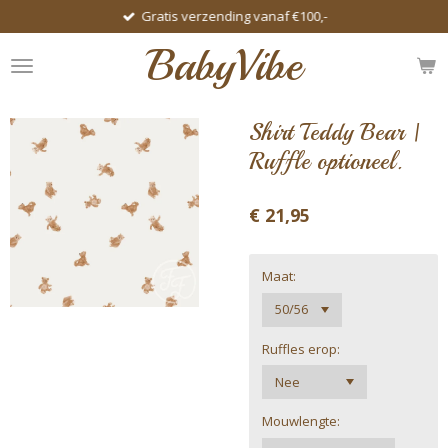
Gratis verzending vanaf €100,-
Ga
direct
BabyVibe
naar
de
hoofdinhoud
Shirt Teddy Bear |
Ruffle optioneel.
€ 21,95
Maat:
Ruffles erop:
Mouwlengte: