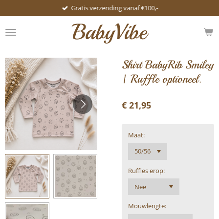
Gratis verzending vanaf €100,-
Ga
direct
BabyVibe
naar
de
hoofdinhoud
Shirt BabyRib Smiley
| Ruffle optioneel.
€ 21,95
Maat:
Ruffles erop:
Mouwlengte: