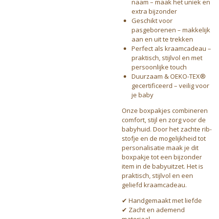
naam – maak het uniek en
extra bijzonder
Geschikt voor
pasgeborenen – makkelijk
aan en uit te trekken
Perfect als kraamcadeau –
praktisch, stijlvol en met
persoonlijke touch
Duurzaam & OEKO-TEX®
gecertificeerd – veilig voor
je baby
Onze boxpakjes combineren
comfort, stijl en zorg voor de
babyhuid. Door het zachte rib-
stofje en de mogelijkheid tot
personalisatie maak je dit
boxpakje tot een bijzonder
item in de babyuitzet. Het is
praktisch, stijlvol en een
geliefd kraamcadeau.
✔ Handgemaakt met liefde
✔ Zacht en ademend