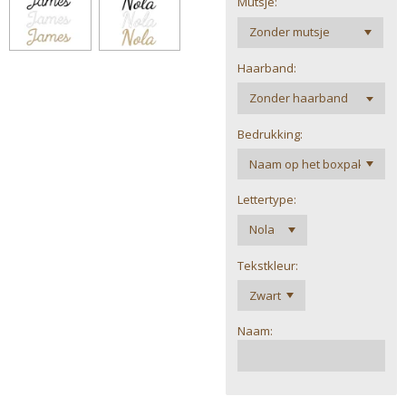
Mutsje:
Haarband:
Bedrukking:
Lettertype:
Tekstkleur:
Naam: