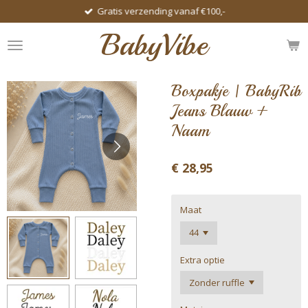
Gratis verzending vanaf €100,-
Ga
direct
BabyVibe
naar
de
hoofdinhoud
Boxpakje | BabyRib
Jeans Blauw +
Naam
€ 28,95
Maat
Extra optie