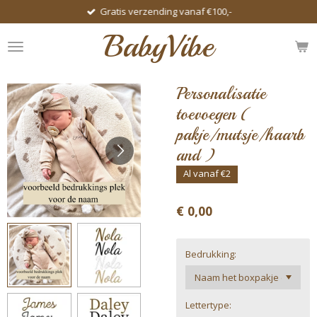
Gratis verzending vanaf €100,-
Ga
direct
BabyVibe
naar
de
hoofdinhoud
Personalisatie
toevoegen (
pakje/mutsje/haarb
and )
Al vanaf €2
€ 0,00
Bedrukking:
Lettertype: