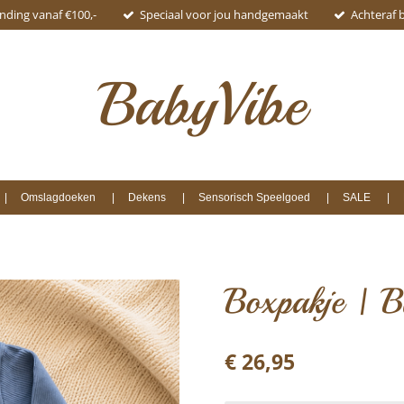
ending vanaf €100,-
Speciaal voor jou handgemaakt
Achteraf 
BabyVibe
Omslagdoeken
Dekens
Sensorisch Speelgoed
SALE
Boxpakje | 
€ 26,95