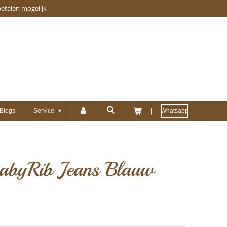
betalen mogelijk
Blogs
Service
Whatsapp
BabyRib Jeans Blauw