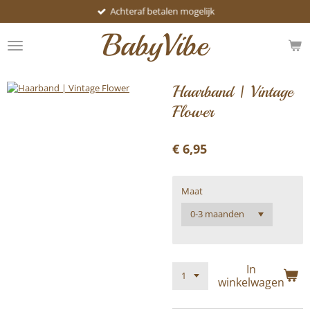
Achteraf betalen mogelijk
Ga
direct
BabyVibe
naar
de
hoofdinhoud
Haarband | Vintage
Flower
€ 6,95
Maat
In
winkelwagen