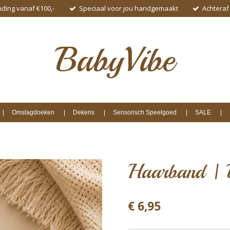
nding vanaf €100,-
Speciaal voor jou handgemaakt
Achteraf
BabyVibe
Omslagdoeken
Dekens
Sensorisch Speelgoed
SALE
Haarband | 
€ 6,95