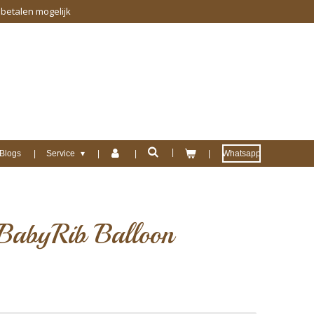
 betalen mogelijk
Blogs
Service
Whatsapp
BabyRib Balloon