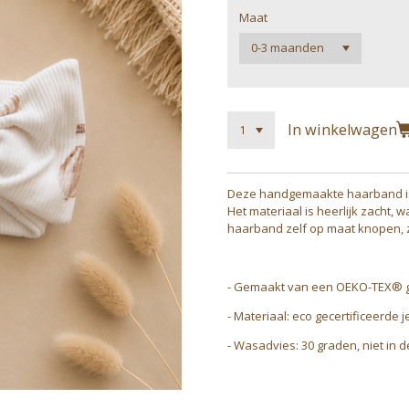
Maat
In winkelwagen
Deze handgemaakte haarband is de
Het materiaal is heerlijk zacht,
haarband zelf op maat knopen, zo
- Gemaakt van een OEKO-TEX® gec
- Materiaal: eco gecertificeerde j
- Wasadvies: 30 graden, niet in d